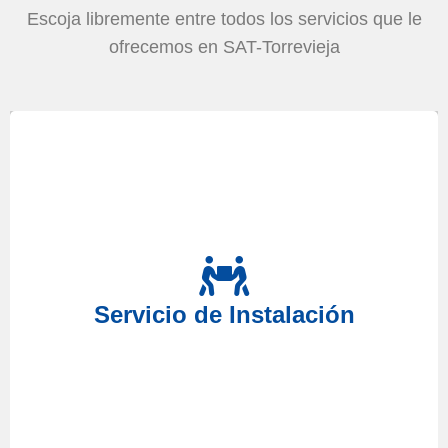
Escoja libremente entre todos los servicios que le
ofrecemos en SAT-Torrevieja
Lavadora, Secadora,
Si acaba de adquirir su
o por el
Lavavajillas, Frigorífico, Congelador, Horno
contrario busca cambiarlo de lugar, no dude en confiar
Servicio de Instalación
realizaremos
Servicio Técnico Torrevieja,
en nuestro
que usted necesita.
Instalación
el servicio de