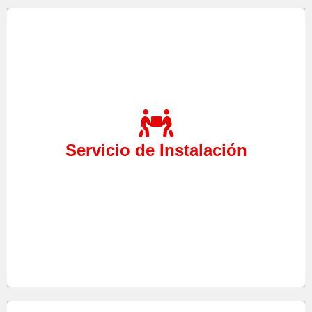
Caldera, Calentador, Termo,
Si acaba de adquirir su
o por el contrario busca
Acumulador, Calefacción
cambiarlo de lugar, no dude en confiar en nuestro
Servicio de Instalación
realizaremos el servicio
Servicio Técnico Torrevieja,
que usted necesita.
Instalación
de